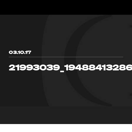
03.10.17
21993039_1948841328